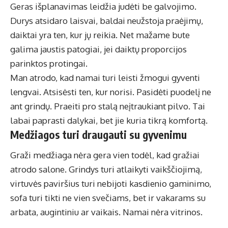
Geras išplanavimas leidžia judėti be galvojimo.
Durys atsidaro laisvai, baldai neužstoja praėjimų,
daiktai yra ten, kur jų reikia. Net mažame bute
galima jaustis patogiai, jei daiktų proporcijos
parinktos protingai.
Man atrodo, kad namai turi leisti žmogui gyventi
lengvai. Atsisėsti ten, kur norisi. Pasidėti puodelį ne
ant grindų. Praeiti pro stalą neįtraukiant pilvo. Tai
labai paprasti dalykai, bet jie kuria tikrą komfortą.
Medžiagos turi draugauti su gyvenimu
Graži medžiaga nėra gera vien todėl, kad gražiai
atrodo salone. Grindys turi atlaikyti vaikščiojimą,
virtuvės paviršius turi nebijoti kasdienio gaminimo,
sofa turi tikti ne vien svečiams, bet ir vakarams su
arbata, augintiniu ar vaikais. Namai nėra vitrinos.