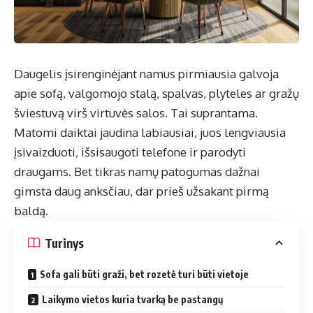
Daugelis įsirenginėjant namus pirmiausia galvoja
apie sofą, valgomojo stalą, spalvas, plyteles ar gražų
šviestuvą virš virtuvės salos. Tai suprantama.
Matomi daiktai jaudina labiausiai, juos lengviausia
įsivaizduoti, išsisaugoti telefone ir parodyti
draugams. Bet tikras namų patogumas dažnai
gimsta daug anksčiau, dar prieš užsakant pirmą
baldą.
Turinys
Sofa gali būti graži, bet rozetė turi būti vietoje
Laikymo vietos kuria tvarką be pastangų