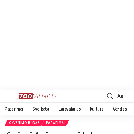
Aa
Font
Resizer
Patarimai
Sveikata
Laisvalaikis
Kultūra
Verslas
GYVENIMO BŪDAS
PATARIMAI