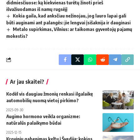
didmiesčiuose: ką kiekvienas turėtų žinoti prieš
išvažiuodamas iš namų rugsėjį
Kokia gaila, kad anksčiau nežinojau, jog lauro lapai gali
būti auginami ant palangės: jie lengvai įsišaknija ir dauginasi
Metalo supirkimas, Vilnius: ar taikomas gyventojų pajamų
mokestis?
Ar jau skaitei?
Kodėl vis daugiau žmonių renkasi ilgalaikę
automobilių nuomą vietoj pirkimo?
2025-09-30
Augimo hormono veikla organizme:
natūralūs palaikymo būdai
2025-12-15
Krovinių gabenimas keltu į Švediją: kokios