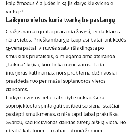
kaip žmogus čia judės ir ką jis darys kiekvienoje
vietoje?
Laikymo vietos kuria tvarką be pastangų
Gražūs namai greitai praranda žavesį, jei daiktams
nėra vietos. Prieškambaryje kaupiasi batai, ant kėdės
gyvena paltai, virtuvės stalviršis dingsta po
smulkiais prietaisais, o miegamajame atsiranda
„laikina“ krūva, kuri lieka mėnesiams. Tada
interjeras kaltinamas, nors problema dažniausiai
prasideda nuo per mažai suplanuotos vietos
daiktams.
Laikymo vietos neturi atrodyti sunkiai. Gerai
suprojektuota spinta gali susilieti su siena, stalčiai
paslėpti smulkmenas, o niša tapti labai praktiška.
Svarbu, kad kiekvienas daiktas turėtų aiškią vietą. Ne
idealią katalogui, o realiai patogią žmogui.