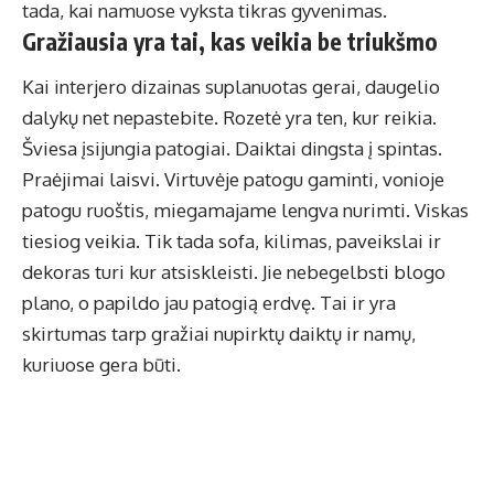
tada, kai namuose vyksta tikras gyvenimas.
Gražiausia yra tai, kas veikia be triukšmo
Kai
interjero dizainas
suplanuotas gerai, daugelio
dalykų net nepastebite. Rozetė yra ten, kur reikia.
Šviesa įsijungia patogiai. Daiktai dingsta į spintas.
Praėjimai laisvi. Virtuvėje patogu gaminti, vonioje
patogu ruoštis, miegamajame lengva nurimti. Viskas
tiesiog veikia. Tik tada sofa, kilimas, paveikslai ir
dekoras turi kur atsiskleisti. Jie nebegelbsti blogo
plano, o papildo jau patogią erdvę. Tai ir yra
skirtumas tarp gražiai nupirktų daiktų ir namų,
kuriuose gera būti.