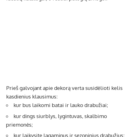
Prieš galvojant apie dekorą verta susidėlioti kelis
kasdienius klausimus:
kur bus laikomi batai ir lauko drabužiai;
kur dings siurblys, lygintuvas, skalbimo
priemonės;
kur laikysite lagaminus ir sezoninius drabužius;