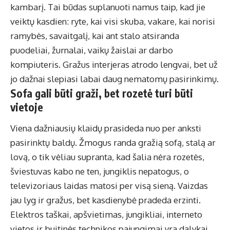
kambarį. Tai būdas suplanuoti namus taip, kad jie
veiktų kasdien: ryte, kai visi skuba, vakare, kai norisi
ramybės, savaitgalį, kai ant stalo atsiranda
puodeliai, žurnalai, vaikų žaislai ar darbo
kompiuteris. Gražus interjeras atrodo lengvai, bet už
jo dažnai slepiasi labai daug nematomų pasirinkimų.
Sofa gali būti graži, bet rozetė turi būti
vietoje
Viena dažniausių klaidų prasideda nuo per anksti
pasirinktų baldų. Žmogus randa gražią sofą, stalą ar
lovą, o tik vėliau supranta, kad šalia nėra rozetės,
šviestuvas kabo ne ten, jungiklis nepatogus, o
televizoriaus laidas matosi per visą sieną. Vaizdas
jau lyg ir gražus, bet kasdienybė pradeda erzinti.
Elektros taškai, apšvietimas, jungikliai, interneto
vietos ir buitinės technikos pajungimai yra dalykai,