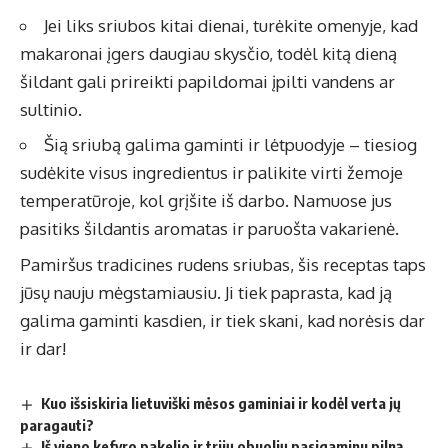
Jei liks sriubos kitai dienai, turėkite omenyje, kad
makaronai įgers daugiau skysčio, todėl kitą dieną
šildant gali prireikti papildomai įpilti vandens ar
sultinio.
Šią sriubą galima gaminti ir lėtpuodyje – tiesiog
sudėkite visus ingredientus ir palikite virti žemoje
temperatūroje, kol grįšite iš darbo. Namuose jus
pasitiks šildantis aromatas ir paruošta vakarienė.
Pamiršus tradicines rudens sriubas, šis receptas taps
jūsų nauju mėgstamiausiu. Ji tiek paprasta, kad ją
galima gaminti kasdien, ir tiek skani, kad norėsis dar
ir dar!
Kuo išsiskiria lietuviški mėsos gaminiai ir kodėl verta jų
paragauti?
Iš vieno kefyro pakelio ir trijų obuolių pasigaminu pilną