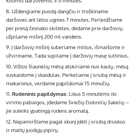
kitomis daržovėmis 3-5 minutes.
Uždengiame puodą dangčiu ir troškiname
daržoves ant lėtos ugnies 7 minutes. Perleidžiame
per presą česnako skilteles, dedame prie daržovių,
užpilame mišinį 200 ml vandens.
Į daržovių mišinį suberiame miltus, išmaišome ir
užviriname. Tada supilame į daržovių masę sultinius.
Vištos šlaunelių mėsą atskiriame nuo kaulų, mėsą
suskaidome į skaidulas. Perkeliame į sriubą mėsą ir
makaronus, verdame papildomai 15 minučių.
Rudeninis papildymas
: Likus 5 minutėms iki
virimo pabaigos, įdedame šviežių čiobrelių šakelių –
jie suteiks ypatingą rudens aromatą.
Nepamirštame pagal skonį įdėti į sriubą druskos
ir maltų juodųjų pipirų.