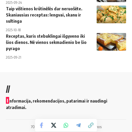
2025-09-24
Taip vištienos krūtinėlės dar neruošėte.
Skaniausias receptas: lengvai, skanu ir
sultinga
2025-10-18
Receptas, kuris stebuklingai išgyveno iki
šios dienos. Nė vienos sekmadienio be šio
pyrago
2025-09-21
//
I
nformacija, rekomendacijos, patarimai ir naudingi
atradimai.
700vilnius.lt © 2025 Visos teisės saugomos