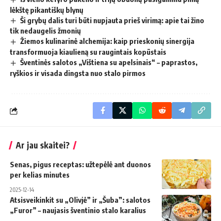
lėkštę pikantiškų blynų
Ši grybų dalis turi būti nupjauta prieš virimą: apie tai žino
tik nedaugelis žmonių
Žiemos kulinarinė alchemija: kaip prieskonių sinergija
transformuoja kiaulieną su raugintais kopūstais
Šventinės salotos „Vištiena su apelsinais“ – paprastos,
ryškios ir visada dingsta nuo stalo pirmos
Ar jau skaitei?
Senas, pigus receptas: užtepėlė ant duonos
per kelias minutes
2025-12-14
Atsisveikinkit su „Olivjė” ir „Šuba”: salotos
„Furor” – naujasis šventinio stalo karalius