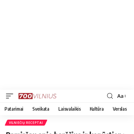
Aa
Font
Resizer
Patarimai
Sveikata
Laisvalaikis
Kultūra
Verslas
VILNIEČIŲ RECEPTAI