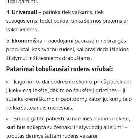
ilgai gaminti.
Universali
– patinka tiek vaikams, tiek
suaugusiems, todėl puikiai tinka šeimos pietums ar
vakarienėms.
Ekonomiška
– naudojami paprasti ir nebrangūs
produktai, kas svarbu rudenį, kai prasideda išlaidos
šildymui ir šiltesniems drabužiams.
Patarimai tobuliausiai rudens sriubai:
Jeigu norite dar sodresnio skonio, prieš patiekiant
į kiekvieną lėkštę įdėkite po šaukštelį grietinės – ji
suteiks kremiškumo ir papildomų kalorijų, kurių taip
reikia šaltesniais mėnesiais.
Sriubą galite patiekti su naminės duonos riekele,
kuri bus apkepta su česnaku ir alyvuogių aliejumi –
tobulas derinys šaltam rudens vakarui.