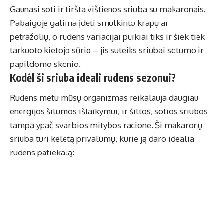
Gaunasi soti ir tiršta vištienos sriuba su makaronais.
Pabaigoje galima įdėti smulkinto krapų ar
petražolių, o rudens variacijai puikiai tiks ir šiek tiek
tarkuoto kietojo sūrio – jis suteiks sriubai sotumo ir
papildomo skonio.
Kodėl ši sriuba ideali rudens sezonui?
Rudens metu mūsų organizmas reikalauja daugiau
energijos šilumos išlaikymui, ir šiltos, sotios sriubos
tampa ypač svarbios mitybos racione. Ši makaronų
sriuba turi keletą privalumų, kurie ją daro idealia
rudens patiekalą: