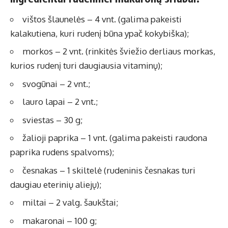
vištos šlaunelės – 4 vnt. (galima pakeisti
kalakutiena, kuri rudenį būna ypač kokybiška);
morkos – 2 vnt. (rinkitės šviežio derliaus morkas,
kurios rudenį turi daugiausia vitaminų);
svogūnai – 2 vnt.;
lauro lapai – 2 vnt.;
sviestas – 30 g;
žalioji paprika – 1 vnt. (galima pakeisti raudona
paprika rudens spalvoms);
česnakas – 1 skiltelė (rudeninis česnakas turi
daugiau eterinių aliejų);
miltai – 2 valg. šaukštai;
makaronai – 100 g;