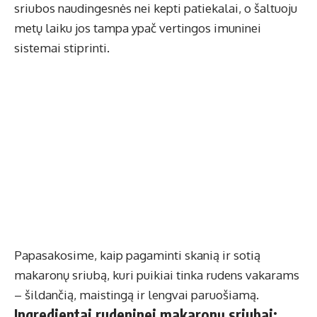
sriubos naudingesnės nei kepti patiekalai, o šaltuoju
metų laiku jos tampa ypač vertingos imuninei
sistemai stiprinti.
Papasakosime, kaip pagaminti skanią ir sotią
makaronų sriubą, kuri puikiai tinka rudens vakarams
– šildančią, maistingą ir lengvai paruošiamą.
Ingredientai rudeninei makaronų sriubai: