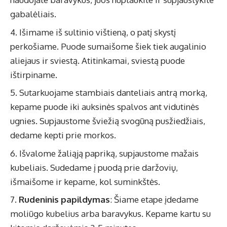
gabalėliais.
Išimame iš sultinio vištieną, o patį skystį
perkošiame. Puode sumaišome šiek tiek augalinio
aliejaus ir sviestą. Atitinkamai, sviestą puode
ištirpiname.
Sutarkuojame stambiais danteliais antrą morką,
kepame puode iki auksinės spalvos ant vidutinės
ugnies. Supjaustome šviežią svogūną pusžiedžiais,
dedame kepti prie morkos.
Išvalome žaliąją papriką, supjaustome mažais
kubeliais. Sudedame į puodą prie daržovių,
išmaišome ir kepame, kol suminkštės.
Rudeninis papildymas
: Šiame etape įdedame
moliūgo kubelius arba baravykus. Kepame kartu su