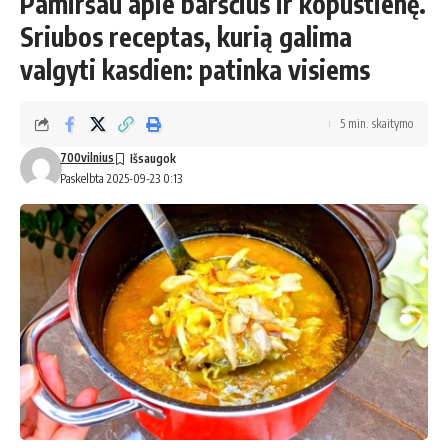
Pamiršau apie barščius ir kopūstienę.
Sriubos receptas, kurią galima
valgyti kasdien: patinka visiems
5 min. skaitymo
700vilnius
Paskelbta 2025-09-23 0:13