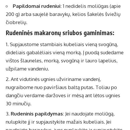
Papildomai rudeniui
: 1 nedidelis moliūgas (apie
200 g) arba saujelė baravykų, kelios šakelės šviežių
čiobrelių.
Rudeninės makaronų sriubos gaminimas:
Supjaustome stambiais kubeliais vieną svogūną,
dideliais gabalėliais vieną morką. Į puodą sudedame
vištos šlauneles, morką, svogūną ir lauro lapelius,
užpilame vandeniu.
Ant vidutinės ugnies užviriname vandenį,
nugraibome nuo paviršiaus baltą putas. Toliau po
dangčiu verdame daržoves ir mėsą ant lėtos ugnies
30 minučių.
Rudeninis papildymas
: Jei naudojate moliūgą,
nulupkite jį ir supjaustykite mažais kubeliais. Jei
naudojate baravykus, juos nuplaukite ir supjaustykite