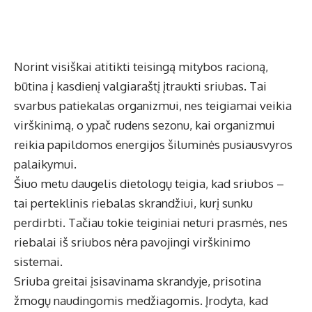
Norint visiškai atitikti teisingą mitybos racioną,
būtina į kasdienį valgiaraštį įtraukti sriubas. Tai
svarbus patiekalas organizmui, nes teigiamai veikia
virškinimą, o ypač rudens sezonu, kai organizmui
reikia papildomos energijos šiluminės pusiausvyros
palaikymui.
Šiuo metu daugelis dietologų teigia, kad sriubos –
tai perteklinis riebalas skrandžiui, kurį sunku
perdirbti. Tačiau tokie teiginiai neturi prasmės, nes
riebalai iš sriubos nėra pavojingi virškinimo
sistemai.
Sriuba greitai įsisavinama skrandyje, prisotina
žmogų naudingomis medžiagomis. Įrodyta, kad