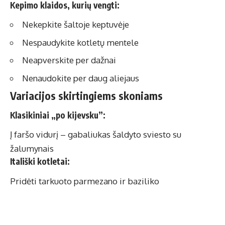
Kepimo klaidos, kurių vengti:
Nekepkite šaltoje keptuvėje
Nespaudykite kotletų mentele
Neapverskite per dažnai
Nenaudokite per daug aliejaus
Variacijos skirtingiems skoniams
Klasikiniai „po kijevsku”:
Į faršo vidurį – gabaliukas šaldyto sviesto su
žalumynais
Itališki kotletai:
Pridėti tarkuoto parmezano ir baziliko