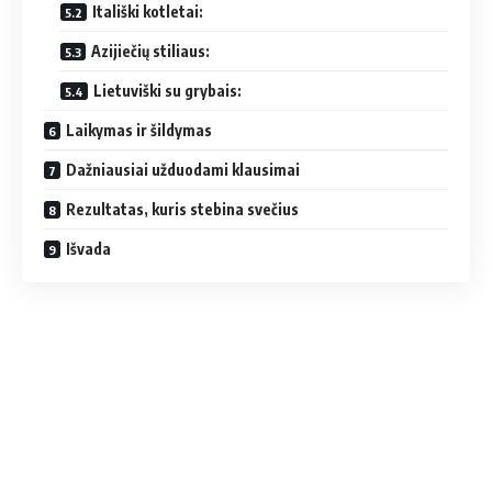
Itališki kotletai:
Azijiečių stiliaus:
Lietuviški su grybais:
Laikymas ir šildymas
Dažniausiai užduodami klausimai
Rezultatas, kuris stebina svečius
Išvada