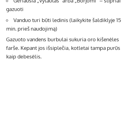
Geriausia „Vytautas” arba „Borjomi” – stipriai
gazuoti
Vanduo turi būti ledinis (laikykite šaldiklyje 15
min. prieš naudojimą)
Gazuoto vandens burbulai sukuria oro kišenėles
farše. Kepant jos išsiplečia, kotletai tampa purūs
kaip debesėlis.