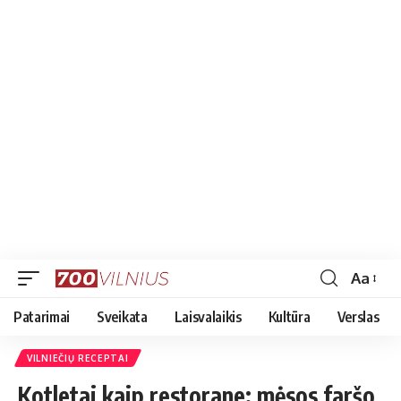
Aa
Font
Resizer
Patarimai
Sveikata
Laisvalaikis
Kultūra
Verslas
VILNIEČIŲ RECEPTAI
Kotletai kaip restorane: mėsos faršo