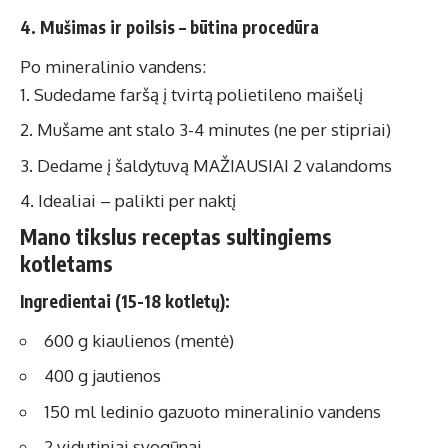
4. Mušimas ir poilsis – būtina procedūra
Po mineralinio vandens:
Sudedame faršą į tvirtą polietileno maišelį
Mušame ant stalo 3-4 minutes (ne per stipriai)
Dedame į šaldytuvą MAŽIAUSIAI 2 valandoms
Idealiai – palikti per naktį
Mano tikslus receptas sultingiems
kotletams
Ingredientai (15-18 kotletų):
600 g kiaulienos (mentė)
400 g jautienos
150 ml ledinio gazuoto mineralinio vandens
2 vidutiniai svogūnai