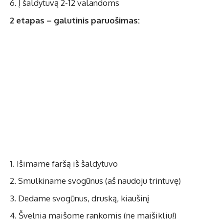
Į šaldytuvą 2-12 valandoms
2 etapas – galutinis paruošimas:
Išimame faršą iš šaldytuvo
Smulkiname svogūnus (aš naudoju trintuvę)
Dedame svogūnus, druską, kiaušinį
Švelnia maišome rankomis (ne maišikliu!)