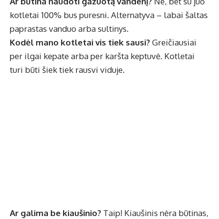
Ar būtina naudoti gazuotą vandenį?
Ne, bet su juo
kotletai 100% bus puresni. Alternatyva – labai šaltas
paprastas vanduo arba sultinys.
Kodėl mano kotletai vis tiek sausi?
Greičiausiai
per ilgai kepate arba per karšta keptuvė. Kotletai
turi būti šiek tiek rausvi viduje.
Ar galima be kiaušinio?
Taip! Kiaušinis nėra būtinas,