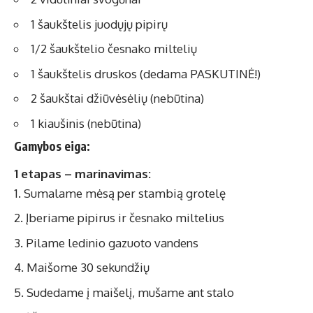
1 šaukštelis juodųjų pipirų
1/2 šaukštelio česnako miltelių
1 šaukštelis druskos (dedama PASKUTINĖ!)
2 šaukštai džiūvėsėlių (nebūtina)
1 kiaušinis (nebūtina)
Gamybos eiga:
1 etapas – marinavimas:
Sumalame mėsą per stambią grotelę
Įberiame pipirus ir česnako miltelius
Pilame ledinio gazuoto vandens
Maišome 30 sekundžių
Sudedame į maišelį, mušame ant stalo