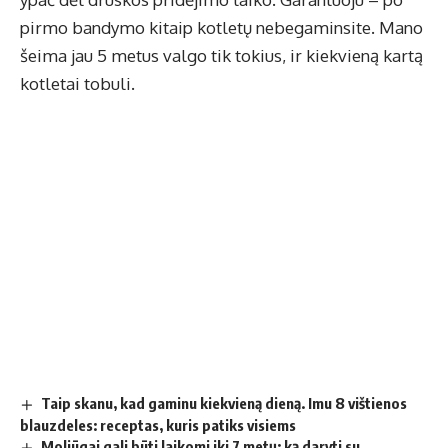
pirmo bandymo kitaip kotletų nebegaminsite. Mano
šeima jau 5 metus valgo tik tokius, ir kiekvieną kartą
kotletai tobuli.
Taip skanu, kad gaminu kiekvieną dieną. Imu 8 vištienos
blauzdeles: receptas, kuris patiks visiems
Moliūgai gali būti laikomi iki 7 metų: ką daryti su