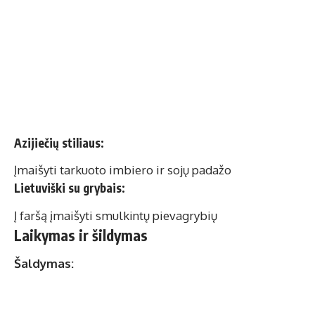
Azijiečių stiliaus:
Įmaišyti tarkuoto imbiero ir sojų padažo
Lietuviški su grybais:
Į faršą įmaišyti smulkintų pievagrybių
Laikymas ir šildymas
Šaldymas: