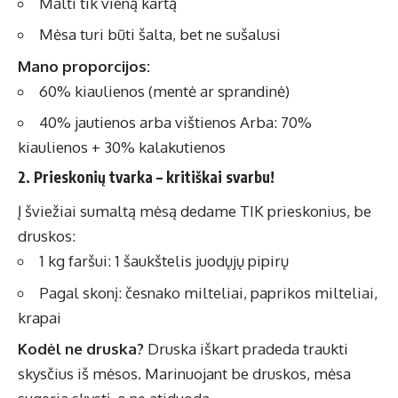
Malti tik vieną kartą
Mėsa turi būti šalta, bet ne sušalusi
Mano proporcijos:
60% kiaulienos (mentė ar sprandinė)
40% jautienos arba vištienos Arba: 70%
kiaulienos + 30% kalakutienos
2. Prieskonių tvarka – kritiškai svarbu!
Į šviežiai sumaltą mėsą dedame TIK prieskonius, be
druskos:
1 kg faršui: 1 šaukštelis juodųjų pipirų
Pagal skonį: česnako milteliai, paprikos milteliai,
krapai
Kodėl ne druska?
Druska iškart pradeda traukti
skysčius iš mėsos. Marinuojant be druskos, mėsa