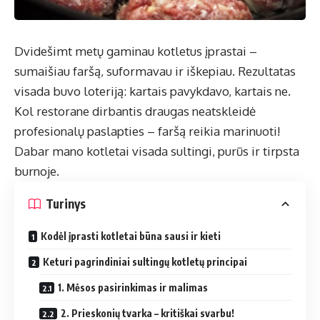
Dvidešimt metų gaminau kotletus įprastai –
sumaišiau faršą, suformavau ir iškepiau. Rezultatas
visada buvo loteriją: kartais pavykdavo, kartais ne.
Kol restorane dirbantis draugas neatskleidė
profesionalų paslapties – faršą reikia marinuoti!
Dabar mano kotletai visada sultingi, purūs ir tirpsta
burnoje.
Turinys
Kodėl įprasti kotletai būna sausi ir kieti
Keturi pagrindiniai sultingų kotletų principai
1. Mėsos pasirinkimas ir malimas
2. Prieskonių tvarka – kritiškai svarbu!