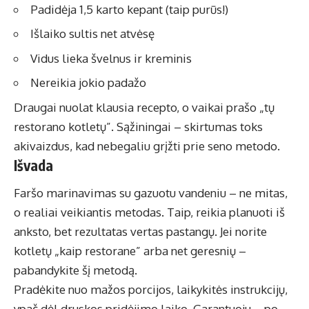
Padidėja 1,5 karto kepant (taip purūs!)
Išlaiko sultis net atvėsę
Vidus lieka švelnus ir kreminis
Nereikia jokio padažo
Draugai nuolat klausia recepto, o vaikai prašo „tų
restorano kotletų”. Sąžiningai – skirtumas toks
akivaizdus, kad nebegaliu grįžti prie seno metodo.
Išvada
Faršo marinavimas su gazuotu vandeniu – ne mitas,
o realiai veikiantis metodas. Taip, reikia planuoti iš
anksto, bet rezultatas vertas pastangų. Jei norite
kotletų „kaip restorane” arba net geresnių –
pabandykite šį metodą.
Pradėkite nuo mažos porcijos, laikykitės instrukcijų,
ypač dėl druskos pridėjimo laiko. Garantuoju – po