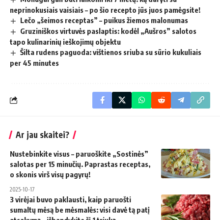
neprinokusiais vaisiais – po šio recepto jūs juos pamėgsite!
Lečo „šeimos receptas” – puikus žiemos malonumas
Gruziniškos virtuvės paslaptis: kodėl „Aušros” salotos
tapo kulinarinių ieškojimų objektu
Šilta rudens paguoda: vištienos sriuba su sūrio kukuliais
per 45 minutes
Ar jau skaitei?
Nustebinkite visus – paruoškite „Sostinės”
salotas per 15 minučių. Paprastas receptas,
o skonis virš visų pagyrų!
2025-10-17
3 virėjai buvo paklausti, kaip paruošti
sumaltų mėsą be mėsmalės: visi davė tą patį
atsakymą – išbandykite šį 1 triuką