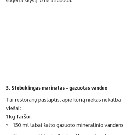
sugeria skystį, o ne atiduoda.
3. Stebuklingas marinatas – gazuotas vanduo
Tai restoranų paslaptis, apie kurią niekas nekalba
viešai:
1 kg faršui:
150 ml labai šalto gazuoto mineralinio vandens