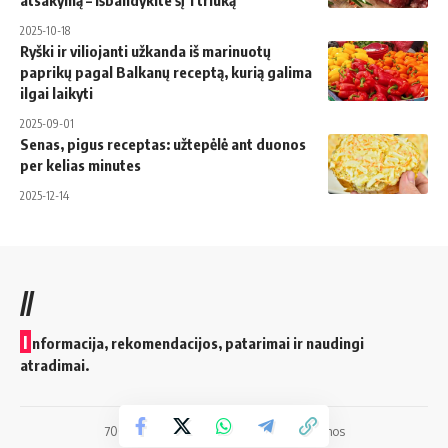
2025-10-18
Ryški ir viliojanti užkanda iš marinuotų
paprikų pagal Balkanų receptą, kurią galima
ilgai laikyti
2025-09-01
Senas, pigus receptas: užtepėlė ant duonos
per kelias minutes
2025-12-14
//
I
nformacija, rekomendacijos, patarimai ir naudingi
atradimai.
700vilnius.lt © 2025 Visos teisės saugomos