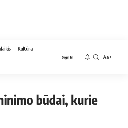
laikis
Kultūra
Aa
Sign In
Font
Resizer
minimo būdai, kurie