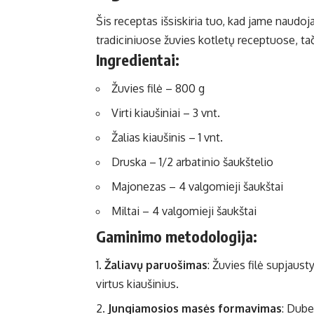
Šis receptas išsiskiria tuo, kad jame naudoj
tradiciniuose žuvies kotletų receptuose, tač
Ingredientai:
Žuvies filė – 800 g
Virti kiaušiniai – 3 vnt.
Žalias kiaušinis – 1 vnt.
Druska – 1/2 arbatinio šaukštelio
Majonezas – 4 valgomieji šaukštai
Miltai – 4 valgomieji šaukštai
Gaminimo metodologija:
Žaliavų paruošimas
: Žuvies filė supjaust
virtus kiaušinius.
Jungiamosios masės formavimas
: Dube