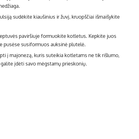
 medžiaga.
ulsiją sudėkite kiaušinius ir žuvį, kruopščiai išmaišykite
Keptuvės paviršiuje formuokite kotletus. Kepkite juos
ose pusėse susiformuos auksinė plutelė.
ti į majonezą, kuris suteikia kotletams ne tik rišlumo,
į, galite įdėti savo mėgstamų prieskonių.