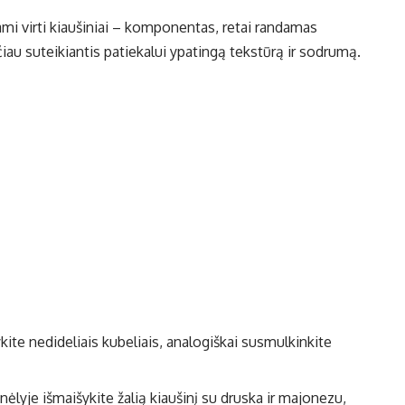
ami virti kiaušiniai – komponentas, retai randamas
iau suteikiantis patiekalui ypatingą tekstūrą ir sodrumą.
ykite nedideliais kubeliais, analogiškai susmulkinkite
nėlyje išmaišykite žalią kiaušinį su druska ir majonezu,