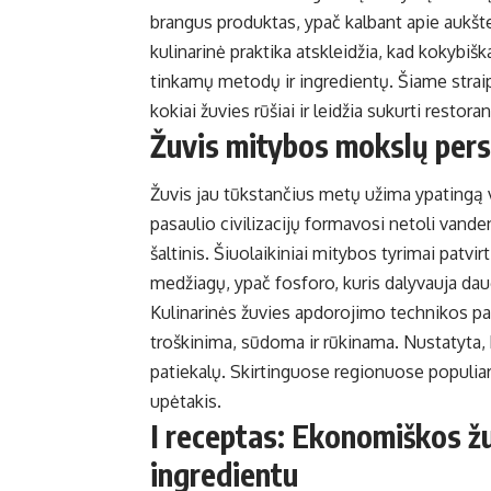
brangus produktas, ypač kalbant apie aukšte
kulinarinė praktika atskleidžia, kad kokybišk
tinkamų metodų ir ingredientų. Šiame straip
kokiai žuvies rūšiai ir leidžia sukurti resto
Žuvis mitybos mokslų per
Žuvis jau tūkstančius metų užima ypatingą v
pasaulio civilizacijų formavosi netoli vande
šaltinis. Šiuolaikiniai mitybos tyrimai patvi
medžiagų, ypač fosforo, kuris dalyvauja da
Kulinarinės žuvies apdorojimo technikos pas
troškinima, sūdoma ir rūkinama. Nustatyta, 
patiekalų. Skirtinguose regionuose populiario
upėtakis.
I receptas: Ekonomiškos žu
ingredientu