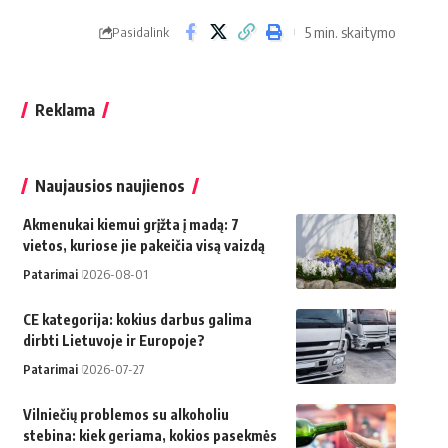
5 min. skaitymo
Pasidalink
Reklama
Naujausios naujienos
Akmenukai kiemui grįžta į madą: 7
vietos, kuriose jie pakeičia visą vaizdą
Patarimai
2026-08-01
CE kategorija: kokius darbus galima
dirbti Lietuvoje ir Europoje?
Patarimai
2026-07-27
Vilniečių problemos su alkoholiu
stebina: kiek geriama, kokios pasekmės