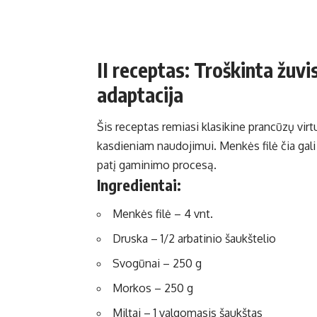
II receptas: Troškinta žuvi
adaptacija
Šis receptas remiasi klasikine prancūzų virtu
kasdieniam naudojimui. Menkės filė čia gali b
patį gaminimo procesą.
Ingredientai:
Menkės filė – 4 vnt.
Druska – 1/2 arbatinio šaukštelio
Svogūnai – 250 g
Morkos – 250 g
Miltai – 1 valgomasis šaukštas