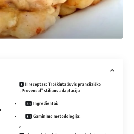
II receptas: Troškinta žuvis prancūziško
„Provencal” stiliaus adaptacija
Ingredientai:
u
Gaminimo metodologija: