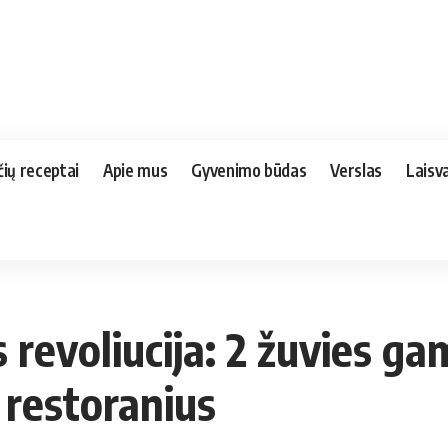
čių receptai
Apie mus
Gyvenimo būdas
Verslas
Laisva
revoliucija: 2 žuvies ga
 restoranius