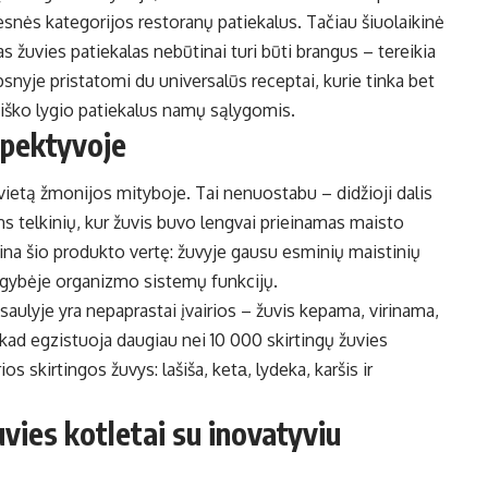
snės kategorijos restoranų patiekalus. Tačiau šiuolaikinė
as žuvies patiekalas nebūtinai turi būti brangus – tereikia
snyje pristatomi du universalūs receptai, kurie tinka bet
raniško lygio patiekalus namų sąlygomis.
spektyvoje
ietą žmonijos mityboje. Tai nenuostabu – didžioji dalis
ns telkinių, kur žuvis buvo lengvai prieinamas maisto
rtina šio produkto vertę: žuvyje gausu esminių maistinių
ugybėje organizmo sistemų funkcijų.
aulyje yra nepaprastai įvairios – žuvis kepama, virinama,
kad egzistuoja daugiau nei 10 000 skirtingų žuvies
s skirtingos žuvys: lašiša, ketа, lydeka, karšis ir
vies kotletai su inovatyviu