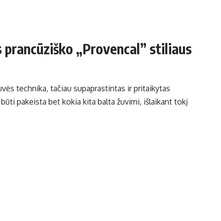
s prancūziško „Provencal” stiliaus
vės technika, tačiau supaprastintas ir pritaikytas
ūti pakeista bet kokia kita balta žuvimi, išlaikant tokį